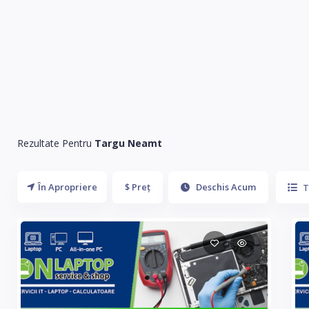
Rezultate Pentru
Targu Neamt
În Apropriere
$ Preț
Deschis Acum
T