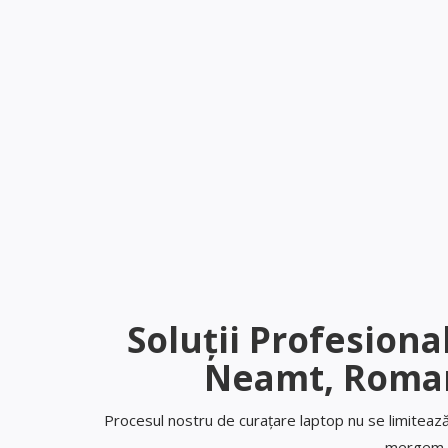
Soluții Profesion
Neamt, Roman
Procesul nostru de curațare laptop nu se limitează 
mergem m