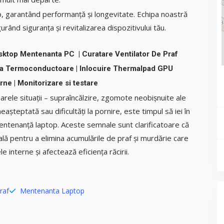
p, garantând performanță și longevitate. Echipa noastră
rând siguranța și revitalizarea dispozitivului tău.
sktop Mentenanta PC | Curatare Ventilator De Praf
sta Termoconductoare | Inlocuire Thermalpad GPU
rne | Monitorizare si testare
arele situații – supraîncălzire, zgomote neobișnuite ale
așteptată sau dificultăți la pornire, este timpul să iei în
mentenanță laptop. Aceste semnale sunt clarificatoare că
lă pentru a elimina acumulările de praf și murdărie care
interne și afectează eficiența răcirii.
raf
Mentenanta Laptop