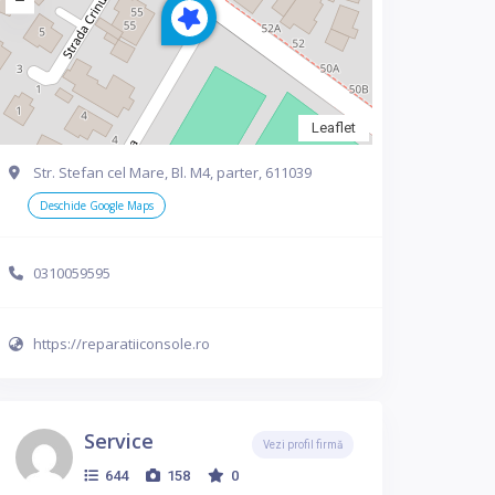
Leaflet
Str. Stefan cel Mare, Bl. M4, parter, 611039
Deschide Google Maps
0310059595
https://reparatiiconsole.ro
Service
Vezi profil firmă
644
158
0