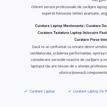
Oferim servicii profesionale de curățare lapto
expertă folosește tehnici avansate, asigu
Curatare Laptop Mentenanta | Curatare De
Curatare Tastatura Laptop |Inlocuire Pa
Curatare Piese Inte
Dacă te-ai confruntat cu oricare dintre următo
ventilatorului, scăderea performanței, oprirea ne
considerare serviciile noastre de curățare și 
laptopul tău are nevoie de o atenție profesiona
obstrucționează componentele 
Curatare Laptop
Curatare Laptop De P