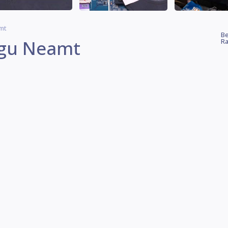
mt
Be
rgu Neamt
Ra