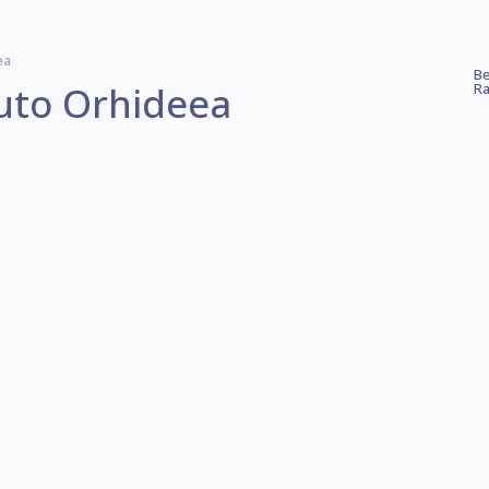
ea
Be
Auto Orhideea
Ra