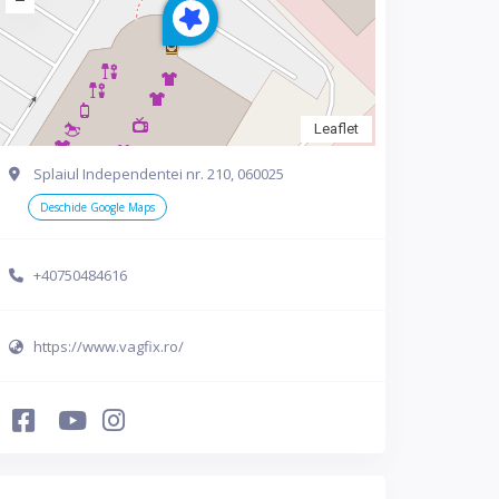
Leaflet
Splaiul Independentei nr. 210, 060025
Deschide Google Maps
+40750484616
https://www.vagfix.ro/