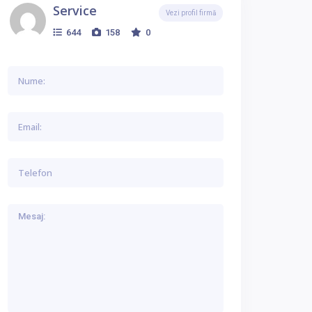
Service
Vezi profil firmă
644
158
0