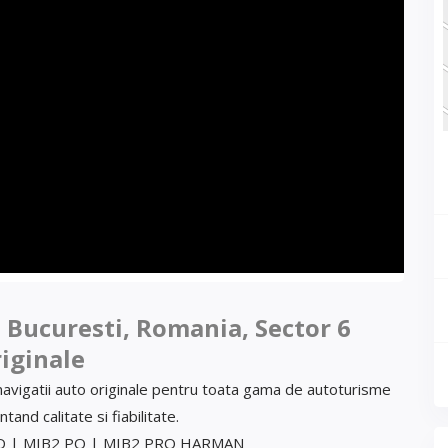
 Bucuresti, Romania, Sector 6
iginale
 navigatii auto originale pentru toata gama de autoturisme
and calitate si fiabilitate.
TD | MIB2 PQ | MIB2 PRO HARMAN