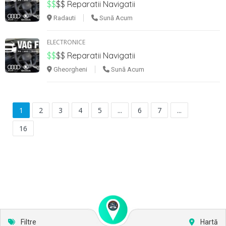
$$
$$
Reparatii Navigatii
Radauti
Sună Acum
ELECTRONICE
$$
$$
Reparatii Navigatii
Gheorgheni
Sună Acum
1
2
3
4
5
...
6
7
...
16
Filtre
Hartă