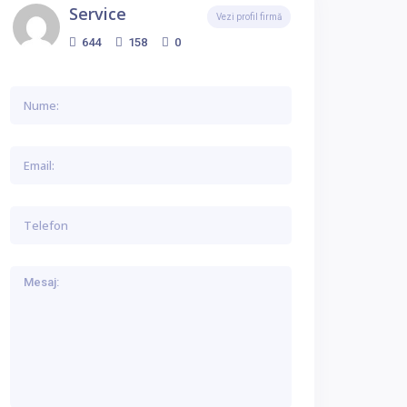
Service
Vezi profil firmă
644
158
0