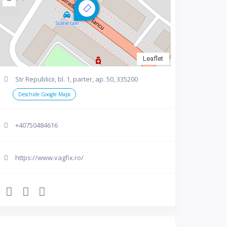
Leaflet
Str Republicii, bl. 1, parter, ap. 50, 335200
Deschide Google Maps
+40750484616
https://www.vagfix.ro/