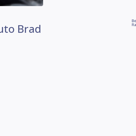
Be
Auto Brad
Ra