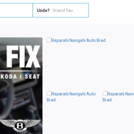
Orasul Tau
Unde?