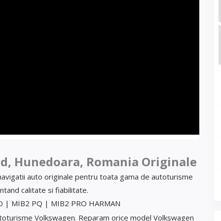
ad, Hunedoara, Romania Originale
 navigatii auto originale pentru toata gama de autoturisme
and calitate si fiabilitate.
TD | MIB2 PQ | MIB2 PRO HARMAN
autoturisme Volkswagen. Reparam orice model Volkswagen