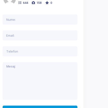
644
158
0