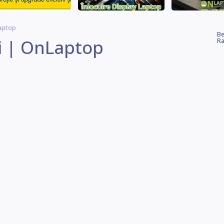
Laptop
Be
i | OnLaptop
Ra