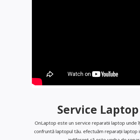
Service Laptop
OnLaptop este un service reparatii laptop unde î
confruntă laptopul tău. efectuăm reparații laptop 
indiferent că este vorba de repa