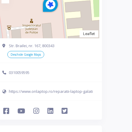
Leaflet
Str. Brailei, nr. 167, 800343
Deschide Google Maps
0310059595
https://www.onlaptop.ro/reparatii-laptop-galati