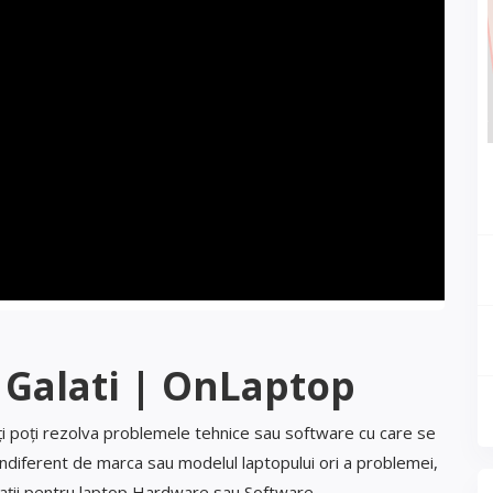
 Galati | OnLaptop
ți poți rezolva problemele tehnice sau software cu care se
indiferent de marca sau modelul laptopului ori a problemei,
rații pentru laptop Hardware sau Software.