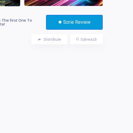
 The First One To
Scrie Review
te!
Distribuie
Salvează