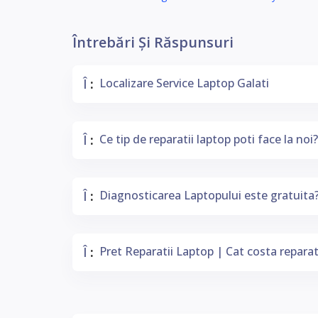
Întrebări Și Răspunsuri
Î
Localizare Service Laptop Galati
:
Adresa Service:
Fara programare:
Î
Ce tip de reparatii laptop poti face la noi?
:
Orice Tip De Reparații:
Î
Diagnosticarea Laptopului este gratuita
:
Diagnosticare Gratuita:
Î
Pret Reparatii Laptop | Cat costa reparat
:
Prețuri Accesibile: