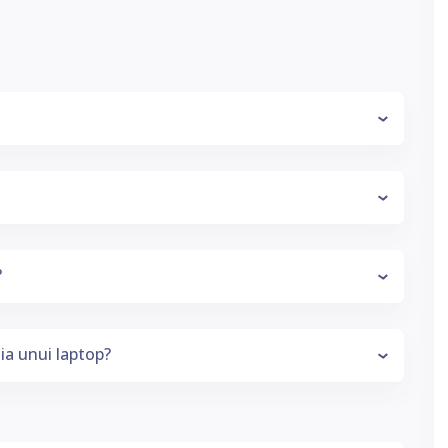
0310059595
?
ia unui laptop?