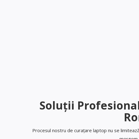
Soluții Profesion
Ro
Procesul nostru de curațare laptop nu se limitează 
mergem m