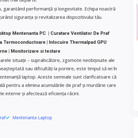
p, garantând performanță și longevitate. Echipa noastră
rând siguranța și revitalizarea dispozitivului tău.
sktop Mentenanta PC | Curatare Ventilator De Praf
sta Termoconductoare | Inlocuire Thermalpad GPU
rne | Monitorizare si testare
arele situații – supraîncălzire, zgomote neobișnuite ale
așteptată sau dificultăți la pornire, este timpul să iei în
mentenanță laptop. Aceste semnale sunt clarificatoare că
lă pentru a elimina acumulările de praf și murdărie care
interne și afectează eficiența răcirii.
raf
Mentenanta Laptop