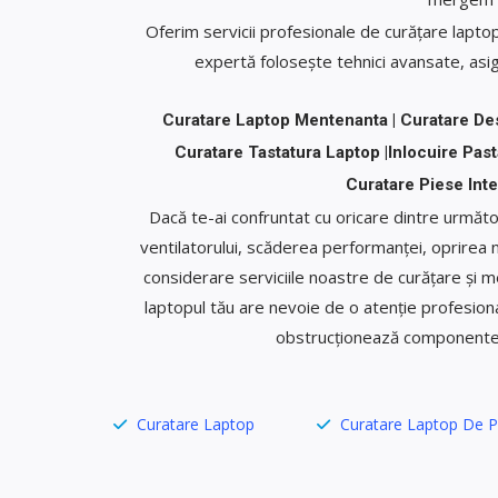
Oferim servicii profesionale de curățare lapto
expertă folosește tehnici avansate, asigu
Curatare Laptop Mentenanta | Curatare De
Curatare Tastatura Laptop |Inlocuire Pa
Curatare Piese Inte
Dacă te-ai confruntat cu oricare dintre următo
ventilatorului, scăderea performanței, oprirea ne
considerare serviciile noastre de curățare și 
laptopul tău are nevoie de o atenție profesiona
obstrucționează componentele 
Curatare Laptop
Curatare Laptop De P