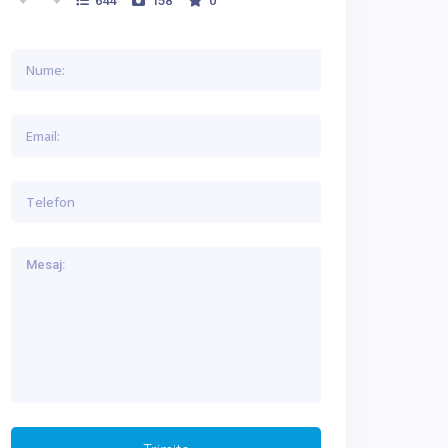
644
158
0