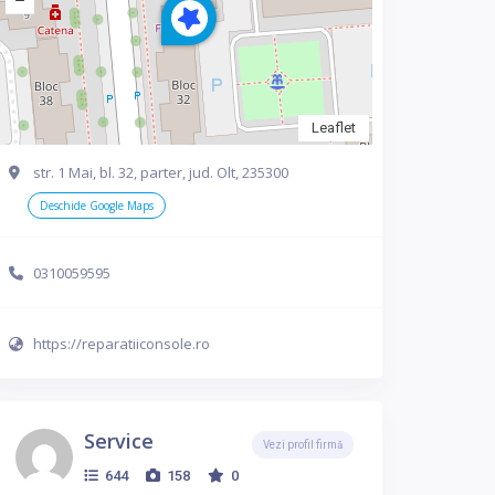
Leaflet
str. 1 Mai, bl. 32, parter, jud. Olt, 235300
Deschide Google Maps
0310059595
https://reparatiiconsole.ro
Service
Vezi profil firmă
644
158
0