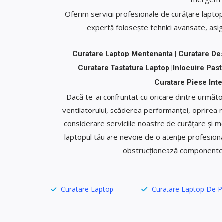
Oferim servicii profesionale de curățare lapto
expertă folosește tehnici avansate, asigu
Curatare Laptop Mentenanta | Curatare De
Curatare Tastatura Laptop |Inlocuire Pa
Curatare Piese Inte
Dacă te-ai confruntat cu oricare dintre următo
ventilatorului, scăderea performanței, oprirea ne
considerare serviciile noastre de curățare și 
laptopul tău are nevoie de o atenție profesiona
obstrucționează componentele 
Curatare Laptop
Curatare Laptop De P