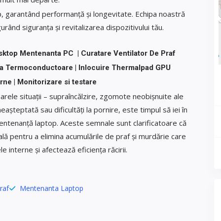
p, garantând performanță și longevitate. Echipa noastră
rând siguranța și revitalizarea dispozitivului tău.
sktop Mentenanta PC | Curatare Ventilator De Praf
sta Termoconductoare | Inlocuire Thermalpad GPU
rne | Monitorizare si testare
arele situații – supraîncălzire, zgomote neobișnuite ale
așteptată sau dificultăți la pornire, este timpul să iei în
mentenanță laptop. Aceste semnale sunt clarificatoare că
lă pentru a elimina acumulările de praf și murdărie care
interne și afectează eficiența răcirii.
raf
Mentenanta Laptop