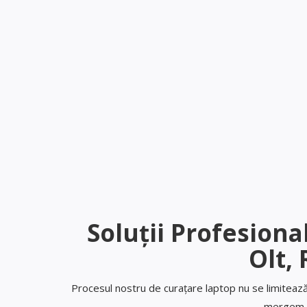
Soluții Profesion
Olt,
Procesul nostru de curațare laptop nu se limitează 
mergem m