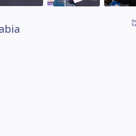
Be
abia
Ra