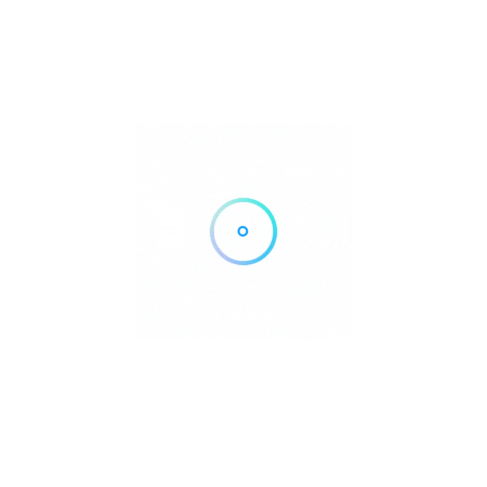
nesti, Romania
doar la îndepărtarea prafului și a murdăriei superficiale noi
ult mai departe.
p, garantând performanță și longevitate. Echipa noastră
rând siguranța și revitalizarea dispozitivului tău.
sktop Mentenanta PC | Curatare Ventilator De Praf
sta Termoconductoare | Inlocuire Thermalpad GPU
rne | Monitorizare si testare
arele situații – supraîncălzire, zgomote neobișnuite ale
așteptată sau dificultăți la pornire, este timpul să iei în
mentenanță laptop. Aceste semnale sunt clarificatoare că
lă pentru a elimina acumulările de praf și murdărie care
interne și afectează eficiența răcirii.